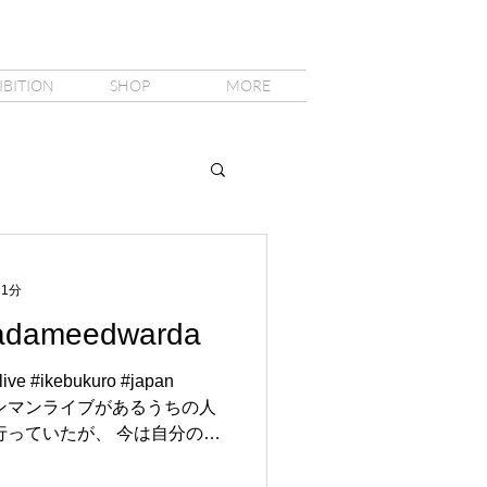
IBITION
SHOP
MORE
 1分
ameedwarda
ve #ikebukuro #japan
度はワンマンライブがあるうちの人
行っていたが、 今は自分の体
かないが長年撮影してるとフ