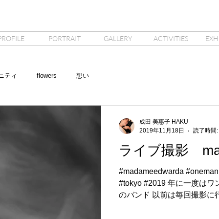
PROFILE
PORTRAIT
GALLERY
ACTIVITIES
EXH
ニティ
flowers
想い
成田 美惠子 HAKU
2019年11月18日
読了時間:
ライブ撮影 mad
#madameedwarda #onemanli
#tokyo #2019 年に一
のバンド 以前は毎回撮影に
調でたまにしか撮影には行
ァンの方々の愛を...