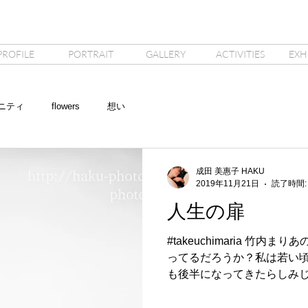
PROFILE
PORTRAIT
GALLERY
ACTIVITIES
EXH
ニティ
flowers
想い
成田 美惠子 HAKU
2019年11月21日
読了時間:
人生の扉
#takeuchimaria 竹
ってるだろうか？私は若い
も後半になってきたらしみじ
で倒れるたびに後何回 紅
話す。だから毎年本当に心