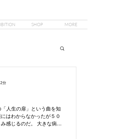
IBITION
SHOP
MORE
 2分
内まりあの「人生の扉」という曲を知
頃にはわからなかったが５０
み感じるのだ。 大きな病気
葉が見れるかな？とうちのに
揺さぶられるだろう場所へ向