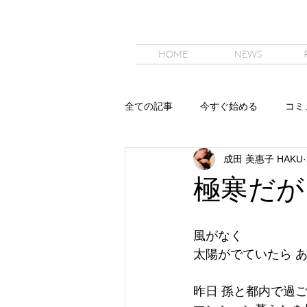
HOME
NEWS
全ての記事
今すぐ始める
コミ
成田 美惠子 HAKU
極寒だが
風がなく
太陽がでていたら 
昨日 孫と都内で過