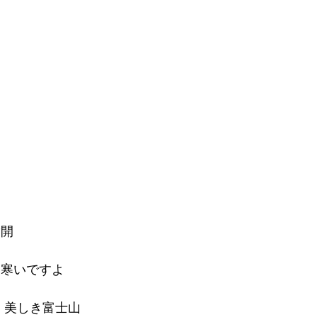
満開
と寒いですよ
 美しき富士山