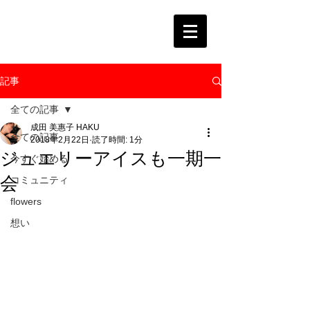
記事
全ての記事
成田 美惠子 HAKU
全ての記事
2018年2月22日
読了時間: 1分
ジュエリーアイスも一期一
今すぐ始める
会
コミュニティ
flowers
想い