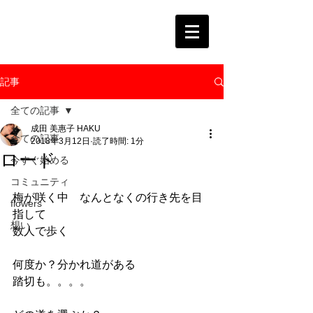
記事
全ての記事
成田 美惠子 HAKU
全ての記事
2018年3月12日
読了時間: 1分
ロード
今すぐ始める
コミュニティ
梅が咲く中　なんとなくの行き先を目
flowers
指して
想い
数人で歩く
何度か？分かれ道がある
踏切も。。。。