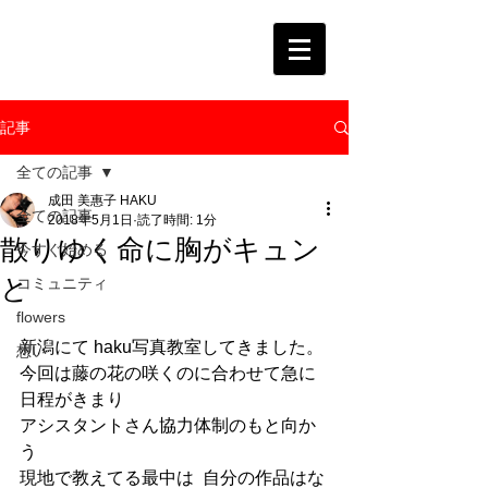
記事
全ての記事
成田 美惠子 HAKU
全ての記事
2018年5月1日
読了時間: 1分
散りゆく命に胸がキュン
今すぐ始める
と
コミュニティ
flowers
新潟にて haku写真教室してきました。
想い
今回は藤の花の咲くのに合わせて急に 
日程がきまり
アシスタントさん協力体制のもと向か
う
現地で教えてる最中は  自分の作品はな