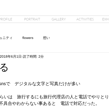
PROFILE
PORTRAIT
GALLERY
ACTIVITIES
EXH
ュニティ
flowers
想い
2018年6月1日
読了時間: 2分
る
snsで　デジタルな文字と写真だけが多い
くらいは　旅行するにも旅行代理店の人と電話でやりと
不具合やわからない事あると　電話で対応だった。