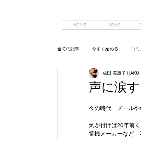
HOME
NEWS
全ての記事
今すぐ始める
コミ
成田 美惠子 HAKU
声に涙す
今の時代　メールや
気が付けば20年前
電機メーカーなど　