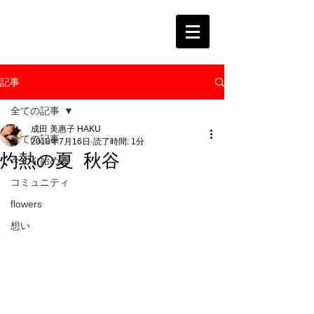
記事
全ての記事
成田 美惠子 HAKU
全ての記事
2018年7月16日
読了時間: 1分
灼熱の夏 秋谷
今すぐ始める
コミュニティ
flowers
想い