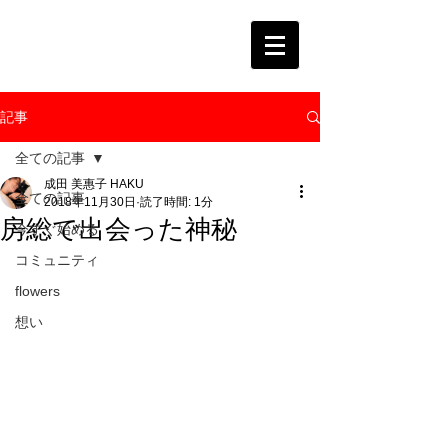
記事
全ての記事
成田 美惠子 HAKU
全ての記事
2018年11月30日
読了時間: 1分
房総で出会った神秘
今すぐ始める
コミュニティ
flowers
想い