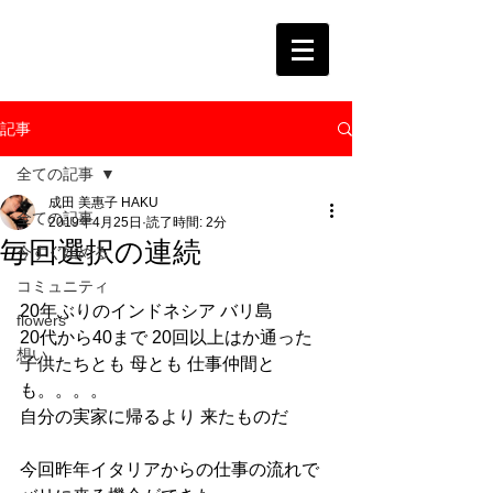
記事
全ての記事
成田 美惠子 HAKU
全ての記事
2019年4月25日
読了時間: 2分
毎回選択の連続
今すぐ始める
コミュニティ
20年ぶりのインドネシア バリ島
flowers
20代から40まで 20回以上はか通った 
想い
子供たちとも 母とも 仕事仲間と
も。。。。
自分の実家に帰るより 来たものだ
今回昨年イタリアからの仕事の流れで 