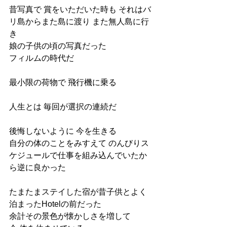
昔写真で 賞をいただいた時も それはバ
リ島からまた島に渡り また無人島に行
き
娘の子供の頃の写真だった
フィルムの時代だ
最小限の荷物で 飛行機に乗る
人生とは 毎回が選択の連続だ
後悔しないように 今を生きる
自分の体のことをみすえて のんびりス
ケジュールで仕事を組み込んでいたか
ら逆に良かった
たまたまステイした宿が昔子供とよく
泊まったHotelの前だった
余計その景色が懐かしさを増して