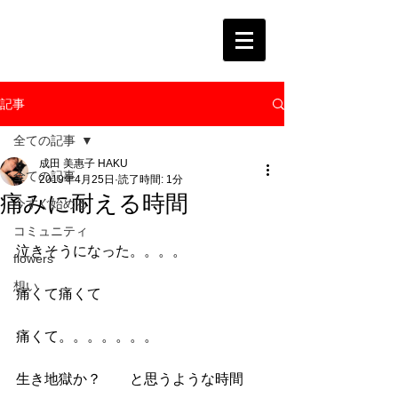
記事
全ての記事
成田 美惠子 HAKU
全ての記事
2019年4月25日
読了時間: 1分
痛みに耐える時間
今すぐ始める
コミュニティ
泣きそうになった。。。。
flowers
想い
痛くて痛くて　
痛くて。。。。。。。
生き地獄か？　　と思うような時間