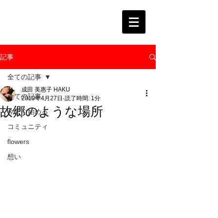
記事
全ての記事
成田 美惠子 HAKU
全ての記事
2019年4月27日
読了時間: 1分
故郷のような場所
今すぐ始める
コミュニティ
flowers
想い