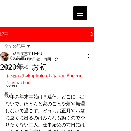
記事
全ての記事
成田 美惠子 HAKU
全ての記事
2020年1月8日
読了時間: 1分
2020年 お初
今すぐ始める
#akiya
#hakuphotoart
#japan
#poem
コミュニティ
#abstraction
flowers
想い
今年の年末年始は９連休。どこにも出
ないで、ほとんど家のことや畑や無理
しないで過ごす。どうもお正月やお盆
に遠くに出るのはみんなも動くのでや
りたくない二人。仕事始めの前日には